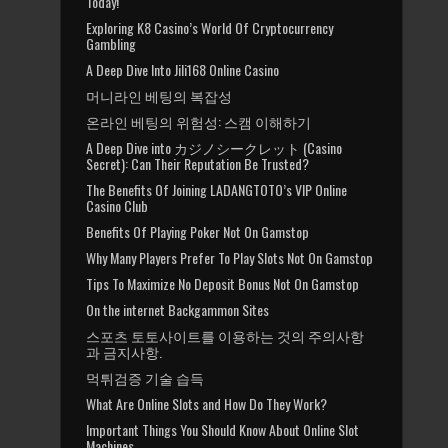
Today!
Exploring K8 Casino’s World Of Cryptocurrency
Gambling
A Deep Dive Into Jili168 Online Casino
머니라인 베팅의 복잡성
온라인 베팅의 위험성: 스캠 이해하기
A Deep Dive into カジノシークレット (Casino
Secret): Can Their Reputation Be Trusted?
The Benefits Of Joining LADANGTOTO’s VIP Online
Casino Club
Benefits Of Playing Poker Not On Gamstop
Why Many Players Prefer To Play Slots Not On Gamstop
Tips To Maximize No Deposit Bonus Not On Gamstop
On the internet Backgammon Sites
스포츠 토토사이트를 이용하는 것의 주의사항
과 금지사항.
먹튀검증 기술 습득
What Are Online Slots and How Do They Work?
Important Things You Should Know About Online Slot
Machines