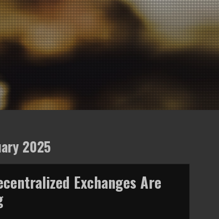
uary 2025
ecentralized Exchanges Are
g