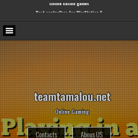
Skip
Fortnite online Mobile gaming
to
content
Online casino games
Best controllers for PlayStation 5
Best sport betting online.
Best games to play in an online casino to
win big money
t
e
a
m
t
a
m
a
l
o
u
.
n
e
t
O
n
l
i
n
e
G
a
m
i
n
g
Contacts
Abous US