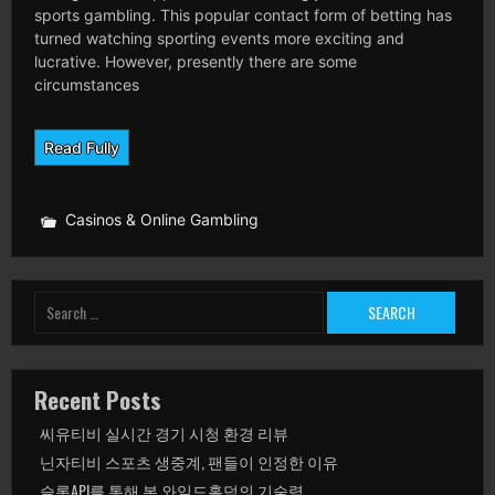
sports gambling. This popular contact form of betting has
turned watching sporting events more exciting and
lucrative. However, presently there are some
circumstances
Read Fully
Casinos & Online Gambling
Search
for:
Recent Posts
씨유티비 실시간 경기 시청 환경 리뷰
닌자티비 스포츠 생중계, 팬들이 인정한 이유
슬롯API를 통해 본 와일드홀덤의 기술력