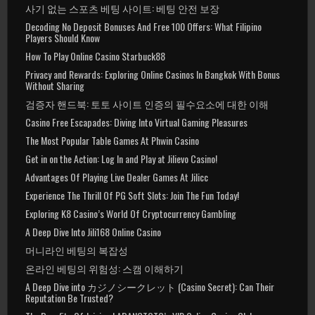
사기 없는 스포츠 베팅 사이트: 베팅 안전 보장
Decoding No Deposit Bonuses And Free 100 Offers: What Filipino
Players Should Know
How To Play Online Casino Starbuck88
Privacy and Rewards: Exploring Online Casinos In Bangkok With Bonus
Without Sharing
검증자 핸드북: 토토 사이트 인증의 필수요소에 대한 이해
Casino Free Escapades: Diving Into Virtual Gaming Pleasures
The Most Popular Table Games At Phwin Casino
Get in on the Action: Log In and Play at Jilievo Casino!
Advantages Of Playing Live Dealer Games At Jilicc
Experience The Thrill Of PG Soft Slots: Join The Fun Today!
Exploring K8 Casino’s World Of Cryptocurrency Gambling
A Deep Dive Into Jili168 Online Casino
머니라인 베팅의 복잡성
온라인 베팅의 위험성: 스캠 이해하기
A Deep Dive into カジノシークレット (Casino Secret): Can Their
Reputation Be Trusted?