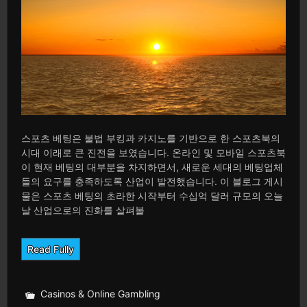
스포츠 베팅은 불법 부킹과 카지노를 기반으로 한 스포츠북의
시대 이래로 큰 진전을 보였습니다. 온라인 및 모바일 스포츠북
이 현재 베팅의 대부분을 차지하면서, 새로운 세대의 베팅업체
들의 요구를 충족하도록 산업이 발전했습니다. 이 블로그 게시
물은 스포츠 베팅의 초라한 시작부터 수십억 달러 규모의 오늘
날 산업으로의 진화를 살펴볼
Read Fully
Casinos & Online Gambling