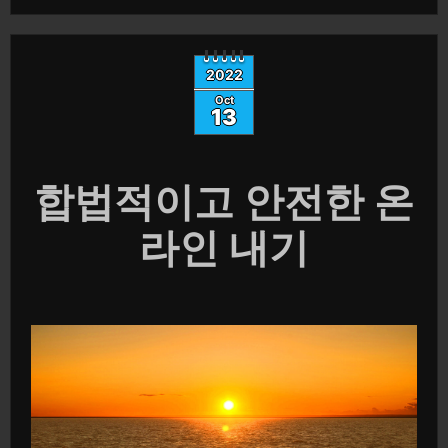
2022
Oct
13
합법적이고 안전한 온
라인 내기