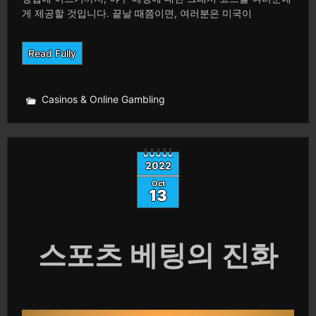
게 제공할 것입니다. 끝날 때쯤이면, 여러분은 미국이
Read Fully
Casinos & Online Gambling
2022
Oct
13
스포츠 베팅의 진화