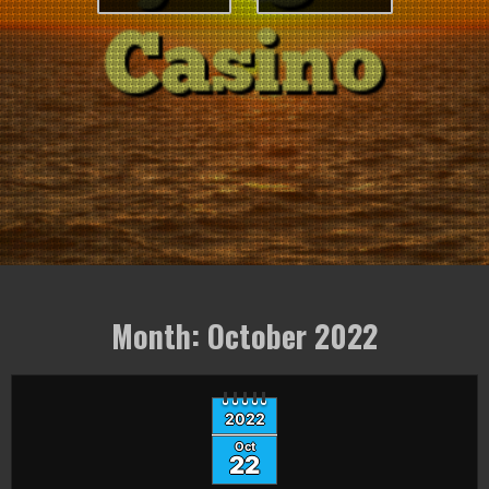
Month:
October 2022
2022
Oct
22