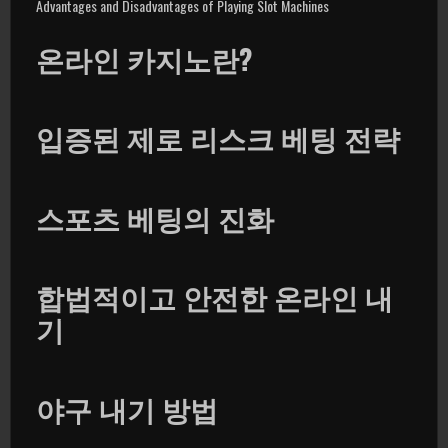
Advantages and Disadvantages of Playing Slot Machines
온라인 카지노란?
입증된 제로 리스크 베팅 전략
스포츠 베팅의 진화
합법적이고 안전한 온라인 내
기
야구 내기 방법