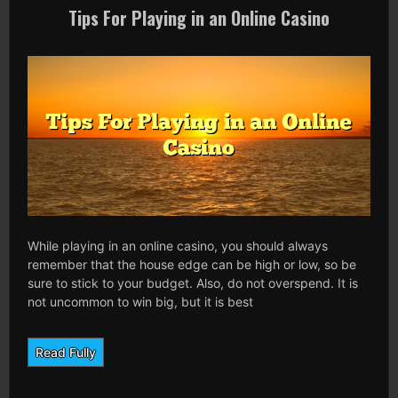
Tips For Playing in an Online Casino
While playing in an online casino, you should always
remember that the house edge can be high or low, so be
sure to stick to your budget. Also, do not overspend. It is
not uncommon to win big, but it is best
Read Fully